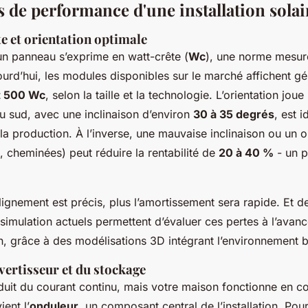
s de performance d'une installation solai
e et orientation optimale
un panneau s’exprime en watt-crête (
Wc
), une norme mesur
ourd’hui, les modules disponibles sur le marché affichent g
t 500 Wc
, selon la taille et la technologie. L’orientation joue
u sud, avec une inclinaison d’environ
30 à 35 degrés
, est 
la production. À l’inverse, une mauvaise inclinaison ou un
, cheminées) peut réduire la rentabilité de
20 à 40 %
- un p
alignement est précis, plus l’amortissement sera rapide. Et d
 simulation actuels permettent d’évaluer ces pertes à l’avan
, grâce à des modélisations 3D intégrant l’environnement bâ
vertisseur et du stockage
it du courant continu, mais votre maison fonctionne en cou
ient l’
onduleur
, un composant central de l’installation. Pour 