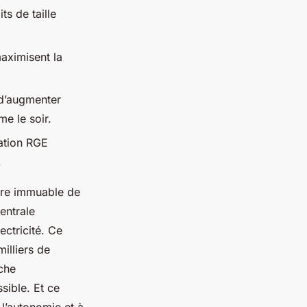
its de taille
maximisent la
 d’augmenter
me le soir.
cation RGE
.
ture immuable de
entrale
ectricité. Ce
illiers de
che
sible. Et ce
 l’autonomie et à