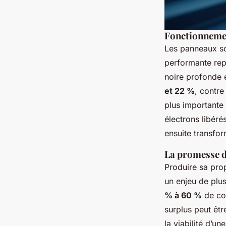
Fonctionnemen
Les panneaux so
performante rep
noire profonde 
et 22 %
, contre
plus importante 
électrons libéré
ensuite transform
La promesse 
Produire sa prop
un enjeu de plus
% à 60 %
de con
surplus peut êtr
la viabilité d’u