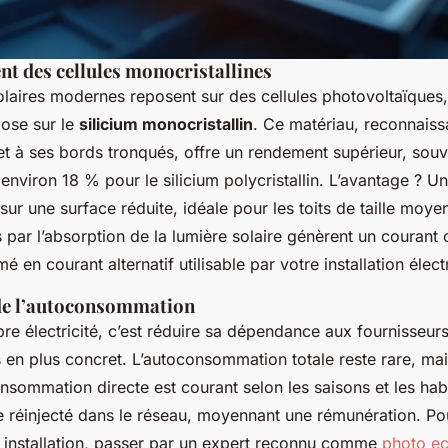
t des cellules monocristallines
laires modernes reposent sur des cellules photovoltaïques,
ose sur le
silicium monocristallin
. Ce matériau, reconnaissa
et à ses bords tronqués, offre un rendement supérieur, sou
 environ 18 % pour le silicium polycristallin. L’avantage ? U
sur une surface réduite, idéale pour les toits de taille moye
s par l’absorption de la lumière solaire génèrent un courant 
é en courant alternatif utilisable par votre installation élect
de l’autoconsommation
re électricité, c’est réduire sa dépendance aux fournisseurs 
 en plus concret. L’autoconsommation totale reste rare, ma
sommation directe est courant selon les saisons et les hab
e réinjecté dans le réseau, moyennant une rémunération. Po
ne installation, passer par un expert reconnu comme
photo ec