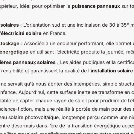
périeur, idéal pour optimiser la
puissance panneaux
sur to
 solaires
: L’orientation sud et une inclinaison de 30 à 35° 
’
électricité solaire
en France.
stockage
: Associée à un onduleur performant, elle permet
énergétique
en utilisant l’électricité produite la journée, mê
ières panneaux solaires
: Les aides publiques et la certifi
rentabilité et garantissent la qualité de l’
installation solaire
it ne servait qu'à nous abriter des intempéries, simple struc
fance. Aujourd’hui, cette surface inerte se transforme en c
able de capter chaque rayon de soleil pour produire de l’él
 science-fiction, mais une réalité à portée de main pour des m
eau solaire photovoltaïque, longtemps perçu comme une ni
ntre désormais dans l’ère de la transition énergétique acces
 d’être marginal, redéfinit progressivement notre rapport à