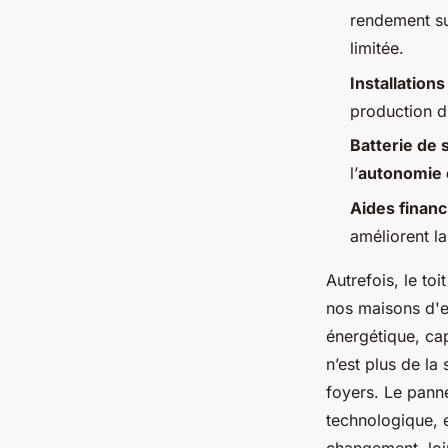
Joséphine
•
03/06/2026 16:17
•
10 min de lecture
rendement su
limitée.
Installations
production d
Batterie de 
l’
autonomie 
Aides financ
améliorent la 
Autrefois, le to
nos maisons d'en
énergétique, cap
n’est plus de la
foyers. Le pann
technologique, e
changement, loin