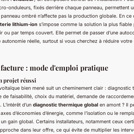
icro-onduleurs, fixés derrière chaque panneau, permettent u
n panneau ombré n’affecte pas la production globale. En ce 
terie lithium-ion
s’impose comme la solution la plus fiable p
 soir ou par temps couvert. Elle permet de passer d’une aut
 autonomie réelle, surtout si vous cherchez à réduire votre
 facture : mode d'emploi pratique
n projet réussi
voltaïque bien mené suit un cheminement clair : diagnostic 
e de faisabilité, choix du matériel, demande de raccordeme
n. L’intérêt d’un
diagnostic thermique global
en amont ? Il p
s axes d’économies d’énergie, comme l’isolation ou le remp
un gain global. Certains installateurs, notamment ceux cert
approche dans leur offre, ce qui évite de multiplier les interv