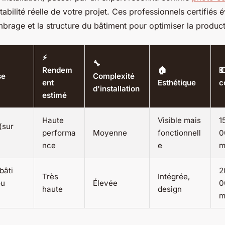
tabilité réelle de votre projet. Ces professionnels certifiés 
’ombrage et la structure du bâtiment pour optimiser la product
⚡
🔧
Rendem
🏠

se
Complexité
ent
Esthétique
c
d'installation
estimé
Haute
Visible mais
1
(sur
performa
Moyenne
fonctionnell
0
nce
e
m
bâti
2
Très
Intégrée,
ou
Élevée
0
haute
design
m