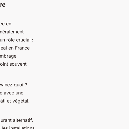
re
ée en
énéralement
 un rôle crucial :
idéal en France
 ombrage
oint souvent
evinez quoi ?
ce avec une
ti et végétal.
rant alternatif.
les installations