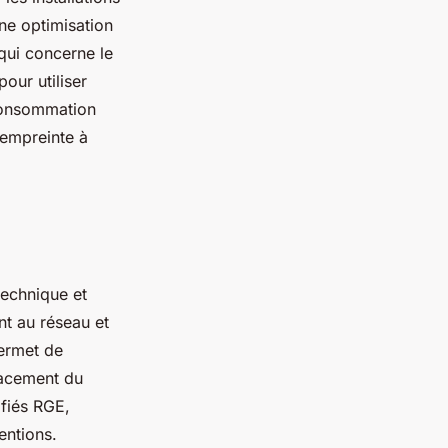
ne optimisation
qui concerne le
our utiliser
oconsommation
 empreinte à
technique et
nt au réseau et
ermet de
lacement du
ifiés RGE,
entions.