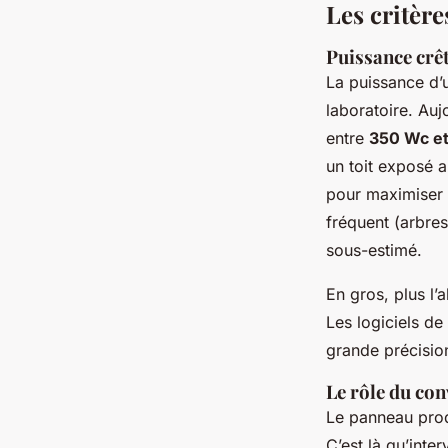
Les critère
Puissance crêt
La puissance d’
laboratoire. Auj
entre
350 Wc e
un toit exposé a
pour maximiser 
fréquent (arbres
sous-estimé.
En gros, plus l’
Les logiciels de
grande précision
Le rôle du con
Le panneau produ
C’est là qu’interv