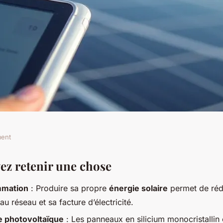
ment
tovoltaïque : guide
vez retenir une chose
mation
: Produire sa propre
énergie solaire
permet de réd
 vos factures
 réseau et sa facture d’électricité.
 photovoltaïque
: Les panneaux en silicium monocristallin 