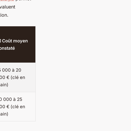
évaluent
ion.
 Coût moyen
onstaté
5 000 à 20
00 € (clé en
ain)
0 000 à 25
00 € (clé en
ain)