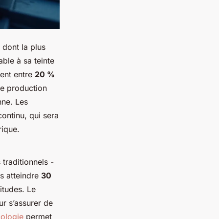
 dont la plus
ble à sa teinte
vent entre
20 %
ne production
nne. Les
continu, qui sera
rique.
traditionnels -
is atteindre
30
itudes. Le
ur s’assurer de
ologie
permet