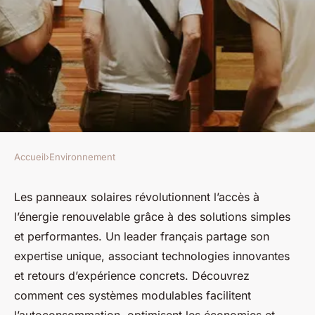
Accueil
›
Environnement
ENVIRONNEMENT
Panneaux solaires : expertises
Les panneaux solaires révolutionnent l’accès à
l’énergie renouvelable grâce à des solutions simples
et témoignages d'un leader
et performantes. Un leader français partage son
français
expertise unique, associant technologies innovantes
et retours d’expérience concrets. Découvrez
Héloïse
•
14 octobre 2025
•
4 min de lecture
comment ces systèmes modulables facilitent