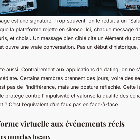
ge est une signature. Trop souvent, on le réduit à un “Salut
ue la plateforme rejette en silence. Ici, chaque message d
ris, et choisi. Un message bien ciblé cite un élément du pro
 et ouvre une vraie conversation. Pas un début d’historique,
e aussi. Contrairement aux applications de dating, on ne s’
édiate. Certains membres prennent des jours, voire des s
st pas de l’indifférence, mais une posture réfléchie. Cette le
elle protège contre l’impulsivité et valorise la qualité des é
ôt ? C’est l’équivalent d’un faux pas en face-à-face.
forme virtuelle aux événements réels
 les munches locaux