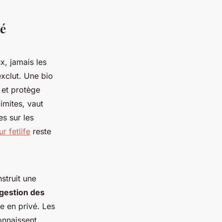
té
ux, jamais les
exclut. Une bio
s et protège
imites, vaut
s sur les
r fetlife
reste
struit une
gestion des
e en privé. Les
onnaissent.