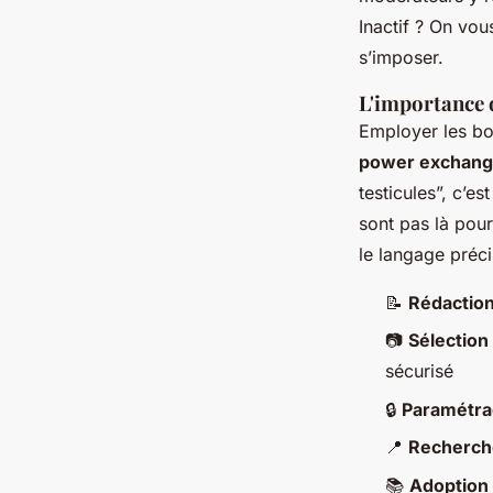
Inactif ? On vou
s’imposer.
L'importance 
Employer les bon
power exchan
testicules”, c’es
sont pas là pour
le langage préc
📝
Rédaction
📷
Sélection
sécurisé
🔒
Paramétrag
📍
Recherch
📚
Adoption 