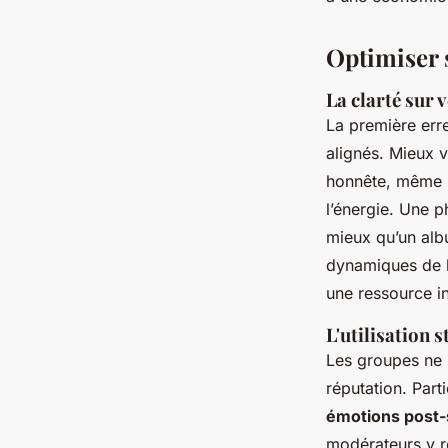
Gordon
•
31/03/2026 20:21
•
9 min de lecture
Optimiser s
La clarté sur 
La première erre
alignés. Mieux v
honnête, même b
l’énergie. Une p
mieux qu’un alb
dynamiques de l
une ressource i
L'utilisation 
Les groupes ne s
réputation. Part
émotions post
modérateurs y r