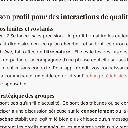
on profil pour des interactions de quali
vos limites et vos kinks
ur ? Se lancer sans précision. Un profil flou attire les curie
aut dire clairement ce qu’on cherche - et surtout, ce qu’on 
rève, fait office de
filtre naturel
. Elle évite les désillusion
hoto parlante, accompagnée d’une phrase explicite sur ses l
um entier sans contexte. Pour approfondir vos connaissance
a communauté, un guide complet sur l'
échange fétichiste su
ndispensable.
stratégique des groupes
ont pas qu’un fil d’actualité. Ce sont des tribunes où se con
iciper à une discussion sérieuse sur le
consentement
ou la
-scène
établit une légitimité bien plus efficace qu’un messag
epèrent les profils engagés, et les membres sérieux s’y rec