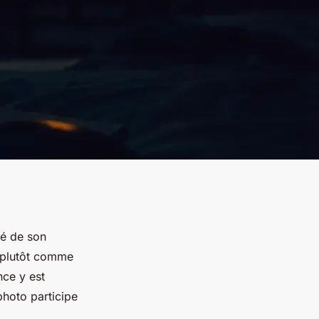
té de son
 plutôt comme
nce y est
photo participe