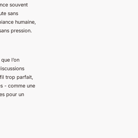
ence souvent
ute sans
mbiance humaine,
sans pression.
 que l’on
iscussions
il trop parfait,
nces - comme une
es pour un