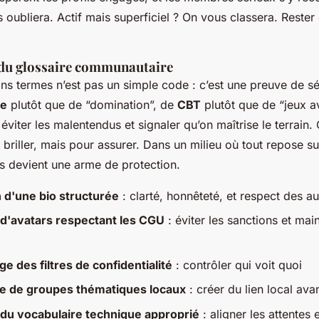
s oubliera. Actif mais superficiel ? On vous classera. Rester 
du glossaire communautaire
s termes n’est pas un simple code : c’est une preuve de sé
ge
plutôt que de “domination”, de
CBT
plutôt que de “jeux a
t éviter les malentendus et signaler qu’on maîtrise le terrain
 briller, mais pour assurer. Dans un milieu où tout repose su
is devient une arme de protection.
 d'une bio structurée
: clarté, honnêteté, et respect des au
 d'avatars respectant les CGU
: éviter les sanctions et mai
e des filtres de confidentialité
: contrôler qui voit quoi
e de groupes thématiques locaux
: créer du lien local avan
du vocabulaire technique approprié
: aligner les attentes e