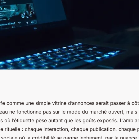
r tirer parti des
ife comme une simple vitrine d’annonces serait passer à cô
eau ne fonctionne pas sur le mode du marché ouvert, mais
 sur FetLife
iés où l’étiquette pèse autant que les goûts exposés. L’ambia
e rituelle : chaque interaction, chaque publication, chaque 
ociale où la crédibilité se gagne lentement, par la nuance.