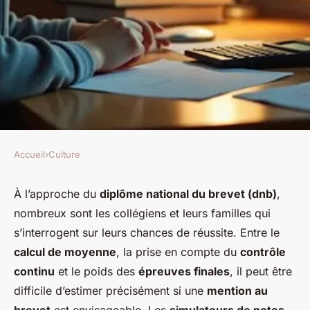
Accueil
›
Culture
CULTURE
Comment utiliser un
À l’approche du
diplôme national du brevet (dnb)
,
nombreux sont les collégiens et leurs familles qui
simulateur de notes au brevet
s’interrogent sur leurs chances de réussite. Entre le
pour estimer ses résultats
calcul de moyenne
, la prise en compte du
contrôle
continu
et le poids des
épreuves finales
, il peut être
Héloïse
•
26 décembre 2025
•
5 min de lecture
difficile d’estimer précisément si une
mention au